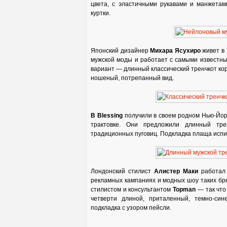
цвета, с эластичными рукавами и манжетам
куртки.
Японский дизайнер
Михара Ясухиро
живет в 
мужской моды и работает с самыми известн
вариант — длинный классический тренчкот ко
ношеный, потрепанный вид.
B Blessing
получили в своем родном Нью-Йорк
трактовке. Они предложили длинный тре
традиционных пуговиц. Подкладка плаща испи
Лондонский стилист
Алистер Маки
работал 
рекламных кампаниях и модных шоу таких бр
стилистом и консультантом
Topman
— так что
четверти длиной, приталенный, темно-син
подкладка с узором пейсли.