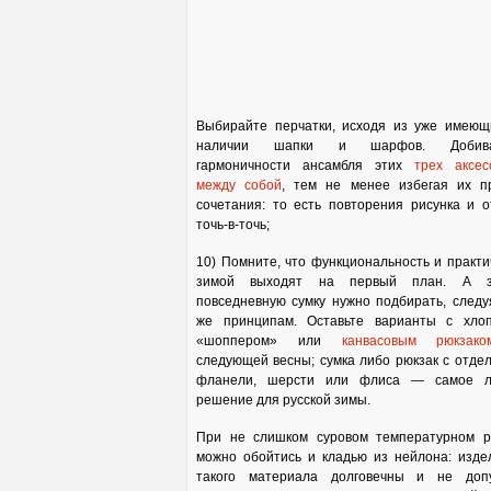
Выбирайте перчатки, исходя из уже имеющ
наличии шапки и шарфов. Добива
гармоничности ансамбля этих
трех аксес
между собой
, тем не менее избегая их п
сочетания: то есть повторения рисунка и о
точь-в-точь;
10) Помните, что функциональность и практи
зимой выходят на первый план. А зн
повседневную сумку нужно подбирать, следу
же принципам. Оставьте варианты с хло
«шоппером» или
канвасовым рюкзако
следующей весны; сумка либо рюкзак с отдел
фланели, шерсти или флиса — самое л
решение для русской зимы.
При не слишком суровом температурном 
можно обойтись и кладью из нейлона: изде
такого материала долговечны и не доп