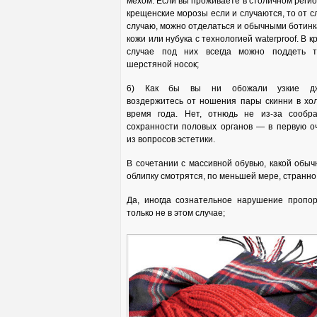
мехом. Если вы проживаете в столичном регио
крещенские морозы если и случаются, то от с
случаю, можно отделаться и обычными ботинк
кожи или нубука с технологией waterproof. В 
случае под них всегда можно поддеть 
шерстяной носок;
6) Как бы вы ни обожали узкие дж
воздержитесь от ношения пары скинни в хо
время года. Нет, отнюдь не из-за сообр
сохранности половых органов — в первую о
из вопросов эстетики.
В сочетании с массивной обувью, какой обы
облипку смотрятся, по меньшей мере, странно
Да, иногда сознательное нарушение пропо
только не в этом случае;