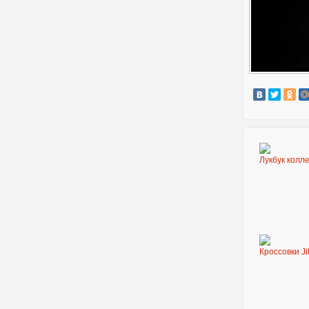
Лукбук колле
Кроссовки J