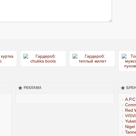
РЕКЛАМА
БРЕ
A.P.C
Comm
Red 
VISV
Yuke
Nigel
Tann