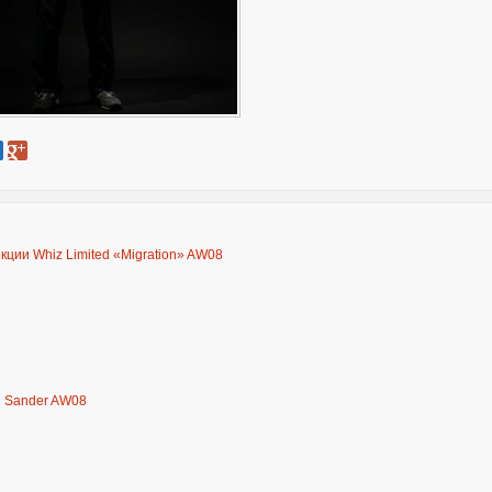
кции Whiz Limited «Migration» AW08
il Sander AW08