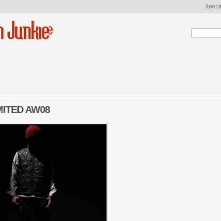
Конт
n Junkie
MITED AW08