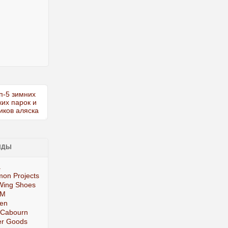
НДЫ
.
on Projects
Wing Shoes
IM
ten
 Cabourn
er Goods