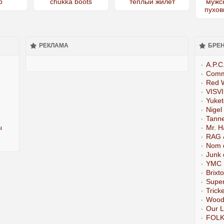
РЕКЛАМА
БРЕ
A.P.C
Comm
Red 
VISV
Yuke
Nigel
Tann
ы
Mr. H
RAG 
Nom 
Junk 
YMC
Brixt
Super
Tricke
Wood
Our 
FOL