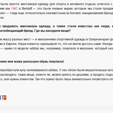
 была проста: винтажную одежду для спорта и активного отдыха сочетать 
ими как
YMC
и Belstaff — это были первые марки, которые мы стали продав
lräven — тогда еще относительно неизвестным (в Англии) скандинавским брен
ха.
продавать винтажную одежду, а также стали известны как люди, 
ногообещающий бренд. Где вы находили вещи?
 массу разных мест — и магазинчики спортивной одежды в Озерном крае (ра
и в Европе. Наши клиенты заказывали то, что не могли достать сами. Иногда
 — какие-то модели adidas мы, например, покупали в магазине, который н
зине мне мама школьную обувь покупала!
 приобретали кучу залежавшихся adidas. У нас обоих были внушительные колл
аспродать: такие вещи, знаете ли, можно купить по дешевке, а продать под
ть, они нужны клиентам. Так что нужно было лишь внимательно посмотреть по