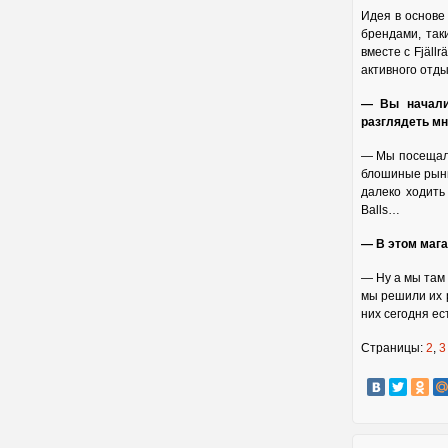
Идея в основе
брендами, так
вместе с Fjäl
активного отды
— Вы начали 
разглядеть м
— Мы посещали
блошиные рынк
далеко ходить
Balls…
— В этом мага
— Ну а мы там
мы решили их р
них сегодня ес
Страницы:
2
,
3