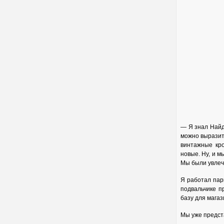
— Я знал Найдж
можно выразит
винтажные кр
новые. Ну, и м
Мы были увлеч
Я работал пар
подвальчике п
базу для магаз
Мы уже предста