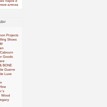
НДЫ
.
on Projects
Wing Shoes
IM
ten
 Cabourn
er Goods
are
& BONE
de Guerre
de Luxe
on
fine
r’s
 Wood
Legacy
K