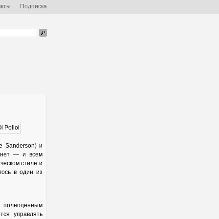
акты
Подписка
e Sanderson) и
рнет — и всем
ческом стиле и
лось в один из
 полноценным
тся управлять