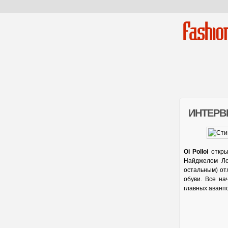
Fashio
ИНТЕРВ
Oi Polloi
откры
Найджелом Ло
остальным) от
обуви. Все на
главных аванп