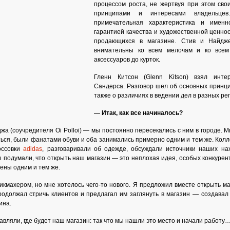
процессом роста, не жертвуя при этом св
принципами и интересами владельце
примечательная характеристика и имен
гарантией качества и художественной ценнос
продающихся в магазине. Стив и Найдж
внимательны ко всем мелочам и ко все
аксессуаров до курток.
Гленн Китсон (Glenn Kitson) взял инт
Сандерса. Разговор шел об основных принц
также о различиях в ведении дел в разных ре
— Итак, как все начиналось?
а (соучредителя Oi Polloi) — мы постоянно пересекались с ним в городе. М
ься, были фанатами обуви и оба занимались примерно одним и тем же. Кол
оссовки
adidas
, разговаривали об одежде, обсуждали источники наших на
ы подумали, что открыть наш магазин — это неплохая идея, особых конкурен
ены одним и тем же.
икмахером, но мне хотелось чего-то нового. Я предложил вместе открыть маг
родолжал стричь клиентов и предлагал им заглянуть в магазин — создавал
ина.
вляли, где будет наш магазин: так что мы нашли это место и начали работу