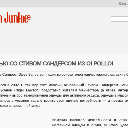
Конт
n Junkie
ЬЮ СО СТИВОМ САНДЕРСОМ ИЗ OI POLLOI
лся в 2002. С тех пор этот магазин, основанный Стивом Сандерсом (Stev
усоном (Nigel Lawson) представил жителям Манчестера (а через Инте
личный выбор технологичной одежды для активного отдыха, одежды в класси
чалось с желания удовлетворить свои личные потребности — а преврати
остов современной моды.
Изменив масштаб деятельности и став
магазином одежды и обуви,
Oi Polloi
удае