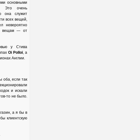
оими основными
в. Это очень
но она служит
ти всех вещей,
ел невероятно
м вещам — от
ервью у Стива
ипах
Oi Polloi
, а
гионах Англии.
ы оба, если так
лекционировали
ходок и искали
тов-то не было.
азин, а я бы в
 бы клиентскую
…