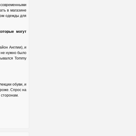
с современными
ать в магазине
дом одежды для
которые могут
йон Англии), и
 не нужно было
азывался Tommy
екции обуви, и
ороже. Спрос на
 сторонам.