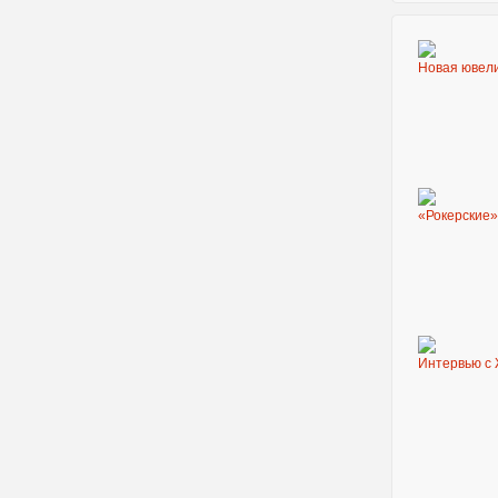
Новая ювел
«Рокерские
Интервью с 