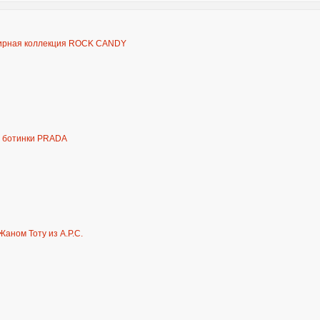
ирная коллекция ROCK CANDY
» ботинки PRADA
Жаном Тоту из A.P.C.