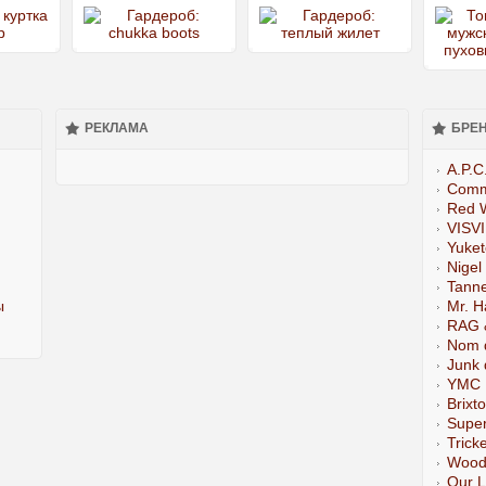
РЕКЛАМА
БРЕ
A.P.C
Comm
Red 
VISV
Yuke
Nigel
Tann
ы
Mr. H
RAG 
Nom 
Junk 
YMC
Brixt
Super
Tricke
Wood
Our 