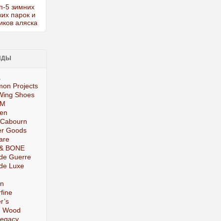
НДЫ
.
on Projects
Wing Shoes
IM
ten
 Cabourn
er Goods
are
& BONE
de Guerre
de Luxe
on
fine
r’s
 Wood
Legacy